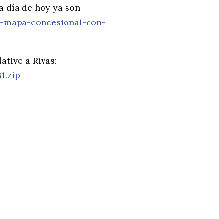
a día de hoy ya son
el-mapa-concesional-con-
tivo a Rivas:
1.zip