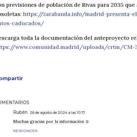
on previsiones de población de Rivas para 2035 que 
bsoletas:
https://zarabanda.info/madrid-presenta-
atos-caducados/
escarga toda la documentación del anteproyecto rela
ttps://www.comunidad.madrid/uploads/crtm/CM-3
ompartir
OMENTARIOS
Rubén
26 de agosto de 2024 a las 10:17
Muchas gracias por la información ☺️
RESPONDER