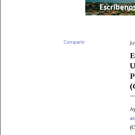
Compartir
ju
E
U
P
(
A
a
(