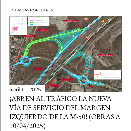
P
ENTRADAS POPULARES
u
b
l
i
c
a
r
u
n
c
o
abril 10, 2025
m
¡ABREN AL TRÁFICO LA NUEVA
e
VÍA DE SERVICIO DEL MARGEN
n
IZQUIERDO DE LA M-50! (OBRAS A
t
10/04/2025)
a