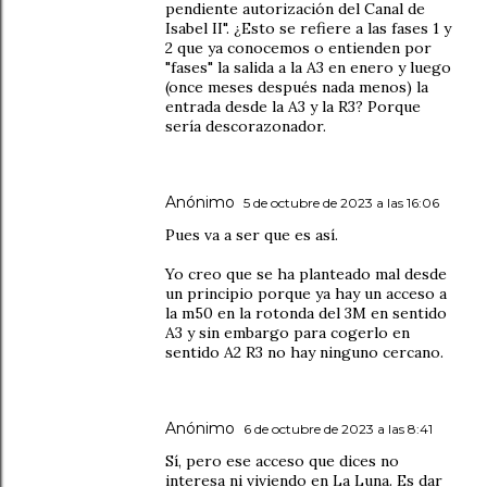
pendiente autorización del Canal de
Isabel II". ¿Esto se refiere a las fases 1 y
2 que ya conocemos o entienden por
"fases" la salida a la A3 en enero y luego
(once meses después nada menos) la
entrada desde la A3 y la R3? Porque
sería descorazonador.
Anónimo
5 de octubre de 2023 a las 16:06
Pues va a ser que es así.
Yo creo que se ha planteado mal desde
un principio porque ya hay un acceso a
la m50 en la rotonda del 3M en sentido
A3 y sin embargo para cogerlo en
sentido A2 R3 no hay ninguno cercano.
Anónimo
6 de octubre de 2023 a las 8:41
Sí, pero ese acceso que dices no
interesa ni viviendo en La Luna. Es dar